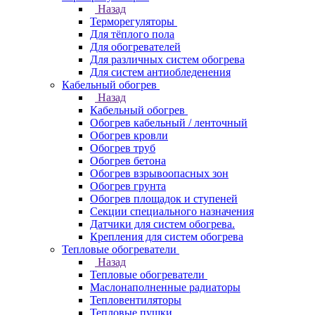
Назад
Терморегуляторы
Для тёплого пола
Для обогревателей
Для различных систем обогрева
Для систем антиобледенения
Кабельный обогрев
Назад
Кабельный обогрев
Обогрев кабельный / ленточный
Обогрев кровли
Обогрев труб
Обогрев бетона
Обогрев взрывоопасных зон
Обогрев грунта
Обогрев площадок и ступеней
Секции специального назначения
Датчики для систем обогрева.
Крепления для систем обогрева
Тепловые обогреватели
Назад
Тепловые обогреватели
Маслонаполненные радиаторы
Тепловентиляторы
Тепловые пушки