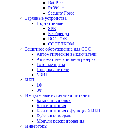
BattBee
ReVolter
Security Force
Зарядные устройства
Портативные
SPE
Без бренда
ВОСТОК
СОТЕЛКОМ
Защитное оборудование для СЭС
Автоматические выключатели
Автоматический ввод резерва
Готовые щиты
Предохранители
УЗИП
ИБП
1Ф
3Ф
Импульсные источники питания
Батарейный блок
Блоки питания
Блоки питания с функцией ИБП
Буферные модули
Модули резервирования
Инверторы