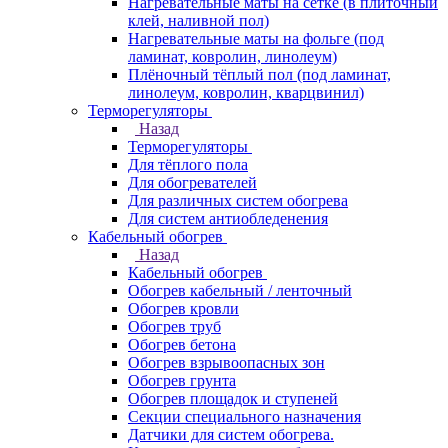
Нагревательные маты на сетке (в плиточный
клей, наливной пол)
Нагревательные маты на фольге (под
ламинат, ковролин, линолеум)
Плёночный тёплый пол (под ламинат,
линолеум, ковролин, кварцвинил)
Терморегуляторы
Назад
Терморегуляторы
Для тёплого пола
Для обогревателей
Для различных систем обогрева
Для систем антиобледенения
Кабельный обогрев
Назад
Кабельный обогрев
Обогрев кабельный / ленточный
Обогрев кровли
Обогрев труб
Обогрев бетона
Обогрев взрывоопасных зон
Обогрев грунта
Обогрев площадок и ступеней
Секции специального назначения
Датчики для систем обогрева.