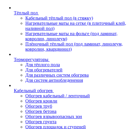
Тёплый пол
Кабельный тёплый пол (в стяжку)
Нагревательные маты на сетке (в плиточный клей,
наливной пол)
Нагревательные маты на фольге (под ламинат,
ковролин, линолеум)
Плёночный тёплый пол (под ламинат, линолеум,
ковролин, кварцвинил)
Терморегуляторы
Для тёплого пола
Для обогревателей
Для различных систем обогрева
Для систем антиобледенения
Кабельный обогрев
Обогрев кабельный / ленточный
Обогрев кровли
Обогрев труб
Обогрев бетона
Обогрев взрывоопасных зон
Обогрев грунта
Обогрев площадок и ступеней