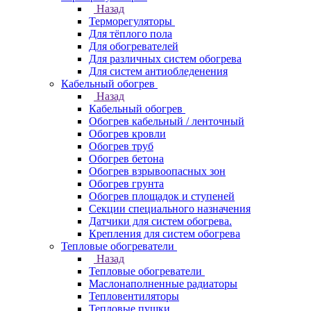
Назад
Терморегуляторы
Для тёплого пола
Для обогревателей
Для различных систем обогрева
Для систем антиобледенения
Кабельный обогрев
Назад
Кабельный обогрев
Обогрев кабельный / ленточный
Обогрев кровли
Обогрев труб
Обогрев бетона
Обогрев взрывоопасных зон
Обогрев грунта
Обогрев площадок и ступеней
Секции специального назначения
Датчики для систем обогрева.
Крепления для систем обогрева
Тепловые обогреватели
Назад
Тепловые обогреватели
Маслонаполненные радиаторы
Тепловентиляторы
Тепловые пушки