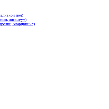
наливной пол)
олин, линолеум)
вролин, кварцвинил)