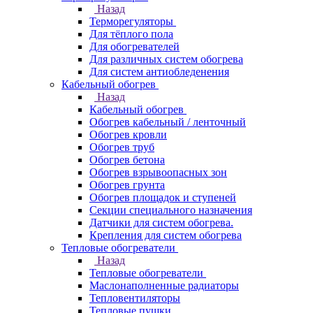
Назад
Терморегуляторы
Для тёплого пола
Для обогревателей
Для различных систем обогрева
Для систем антиобледенения
Кабельный обогрев
Назад
Кабельный обогрев
Обогрев кабельный / ленточный
Обогрев кровли
Обогрев труб
Обогрев бетона
Обогрев взрывоопасных зон
Обогрев грунта
Обогрев площадок и ступеней
Секции специального назначения
Датчики для систем обогрева.
Крепления для систем обогрева
Тепловые обогреватели
Назад
Тепловые обогреватели
Маслонаполненные радиаторы
Тепловентиляторы
Тепловые пушки