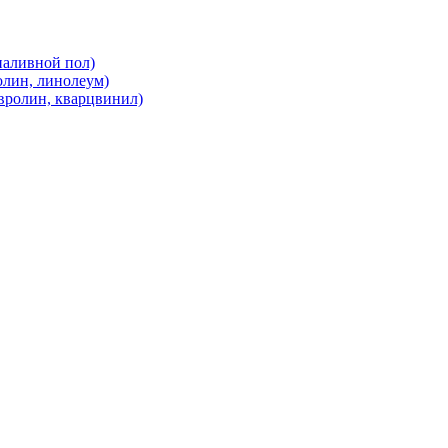
наливной пол)
олин, линолеум)
вролин, кварцвинил)