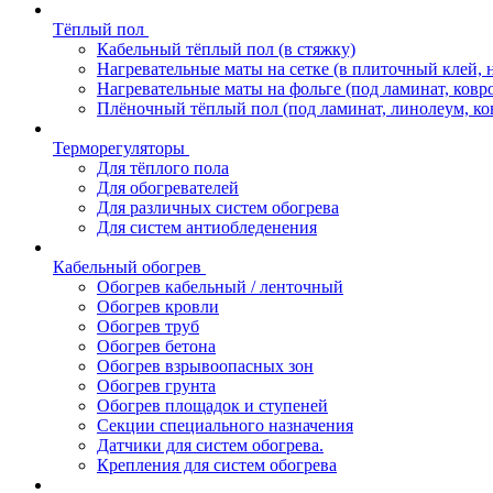
Тёплый пол
Кабельный тёплый пол (в стяжку)
Нагревательные маты на сетке (в плиточный клей, 
Нагревательные маты на фольге (под ламинат, ковр
Плёночный тёплый пол (под ламинат, линолеум, ко
Терморегуляторы
Для тёплого пола
Для обогревателей
Для различных систем обогрева
Для систем антиобледенения
Кабельный обогрев
Обогрев кабельный / ленточный
Обогрев кровли
Обогрев труб
Обогрев бетона
Обогрев взрывоопасных зон
Обогрев грунта
Обогрев площадок и ступеней
Секции специального назначения
Датчики для систем обогрева.
Крепления для систем обогрева