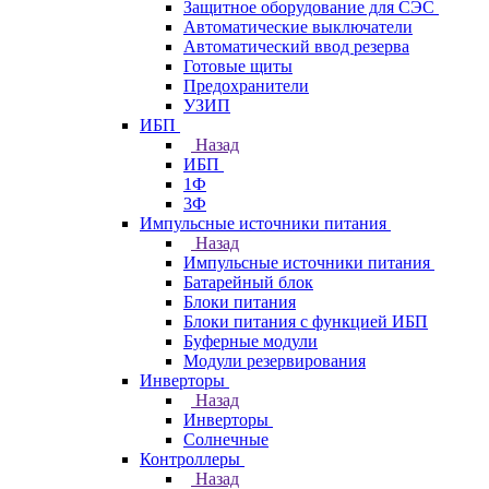
Защитное оборудование для СЭС
Автоматические выключатели
Автоматический ввод резерва
Готовые щиты
Предохранители
УЗИП
ИБП
Назад
ИБП
1Ф
3Ф
Импульсные источники питания
Назад
Импульсные источники питания
Батарейный блок
Блоки питания
Блоки питания с функцией ИБП
Буферные модули
Модули резервирования
Инверторы
Назад
Инверторы
Солнечные
Контроллеры
Назад