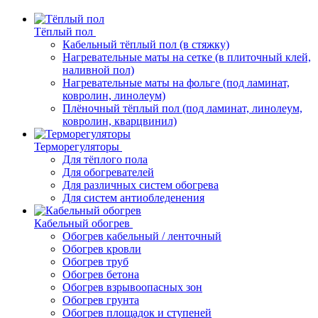
Тёплый пол
Кабельный тёплый пол (в стяжку)
Нагревательные маты на сетке (в плиточный клей,
наливной пол)
Нагревательные маты на фольге (под ламинат,
ковролин, линолеум)
Плёночный тёплый пол (под ламинат, линолеум,
ковролин, кварцвинил)
Терморегуляторы
Для тёплого пола
Для обогревателей
Для различных систем обогрева
Для систем антиобледенения
Кабельный обогрев
Обогрев кабельный / ленточный
Обогрев кровли
Обогрев труб
Обогрев бетона
Обогрев взрывоопасных зон
Обогрев грунта
Обогрев площадок и ступеней