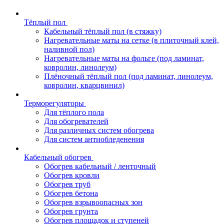
Тёплый пол
Кабельный тёплый пол (в стяжку)
Нагревательные маты на сетке (в плиточный клей,
наливной пол)
Нагревательные маты на фольге (под ламинат,
ковролин, линолеум)
Плёночный тёплый пол (под ламинат, линолеум,
ковролин, кварцвинил)
Терморегуляторы
Для тёплого пола
Для обогревателей
Для различных систем обогрева
Для систем антиобледенения
Кабельный обогрев
Обогрев кабельный / ленточный
Обогрев кровли
Обогрев труб
Обогрев бетона
Обогрев взрывоопасных зон
Обогрев грунта
Обогрев площадок и ступеней