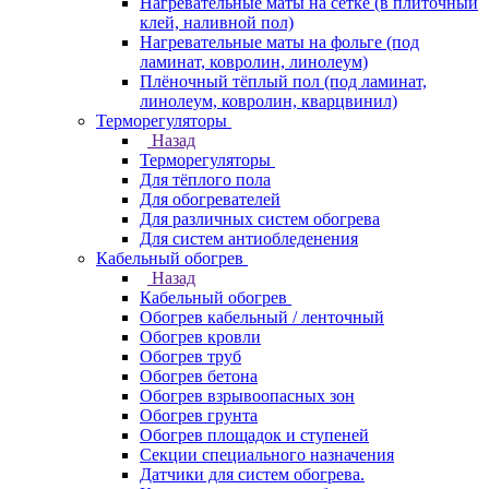
Нагревательные маты на сетке (в плиточный
клей, наливной пол)
Нагревательные маты на фольге (под
ламинат, ковролин, линолеум)
Плёночный тёплый пол (под ламинат,
линолеум, ковролин, кварцвинил)
Терморегуляторы
Назад
Терморегуляторы
Для тёплого пола
Для обогревателей
Для различных систем обогрева
Для систем антиобледенения
Кабельный обогрев
Назад
Кабельный обогрев
Обогрев кабельный / ленточный
Обогрев кровли
Обогрев труб
Обогрев бетона
Обогрев взрывоопасных зон
Обогрев грунта
Обогрев площадок и ступеней
Секции специального назначения
Датчики для систем обогрева.