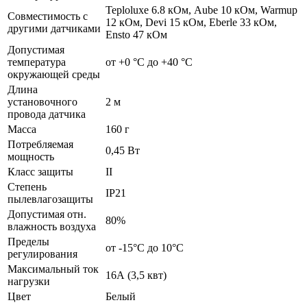
Teploluxe 6.8 кОм, Aube 10 кОм, Warmup
Совместимость с
12 кОм, Devi 15 кОм, Eberle 33 кОм,
другими датчиками
Ensto 47 кОм
Допустимая
температура
от +0 °С до +40 °C
окружающей среды
Длина
установочного
2 м
провода датчика
Масса
160 г
Потребляемая
0,45 Вт
мощность
Класс защиты
II
Степень
IP21
пылевлагозащиты
Допустимая отн.
80%
влажность воздуха
Пределы
от -15°С до 10°С
регулирования
Максимальный ток
16А (3,5 квт)
нагрузки
Цвет
Белый