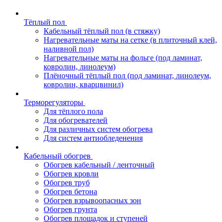
Тёплый пол
Кабельный тёплый пол (в стяжку)
Нагревательные маты на сетке (в плиточный клей,
наливной пол)
Нагревательные маты на фольге (под ламинат,
ковролин, линолеум)
Плёночный тёплый пол (под ламинат, линолеум,
ковролин, кварцвинил)
Терморегуляторы
Для тёплого пола
Для обогревателей
Для различных систем обогрева
Для систем антиобледенения
Кабельный обогрев
Обогрев кабельный / ленточный
Обогрев кровли
Обогрев труб
Обогрев бетона
Обогрев взрывоопасных зон
Обогрев грунта
Обогрев площадок и ступеней