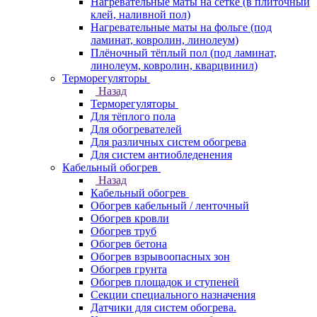
Нагревательные маты на сетке (в плиточный
клей, наливной пол)
Нагревательные маты на фольге (под
ламинат, ковролин, линолеум)
Плёночный тёплый пол (под ламинат,
линолеум, ковролин, кварцвинил)
Терморегуляторы
Назад
Терморегуляторы
Для тёплого пола
Для обогревателей
Для различных систем обогрева
Для систем антиобледенения
Кабельный обогрев
Назад
Кабельный обогрев
Обогрев кабельный / ленточный
Обогрев кровли
Обогрев труб
Обогрев бетона
Обогрев взрывоопасных зон
Обогрев грунта
Обогрев площадок и ступеней
Секции специального назначения
Датчики для систем обогрева.