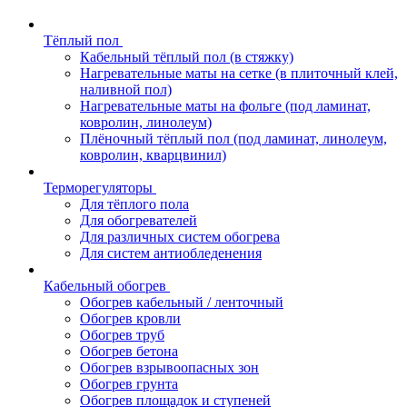
Тёплый пол
Кабельный тёплый пол (в стяжку)
Нагревательные маты на сетке (в плиточный клей,
наливной пол)
Нагревательные маты на фольге (под ламинат,
ковролин, линолеум)
Плёночный тёплый пол (под ламинат, линолеум,
ковролин, кварцвинил)
Терморегуляторы
Для тёплого пола
Для обогревателей
Для различных систем обогрева
Для систем антиобледенения
Кабельный обогрев
Обогрев кабельный / ленточный
Обогрев кровли
Обогрев труб
Обогрев бетона
Обогрев взрывоопасных зон
Обогрев грунта
Обогрев площадок и ступеней