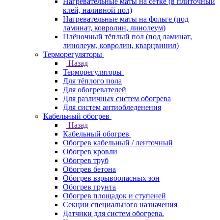
Нагревательные маты на сетке (в плиточный
клей, наливной пол)
Нагревательные маты на фольге (под
ламинат, ковролин, линолеум)
Плёночный тёплый пол (под ламинат,
линолеум, ковролин, кварцвинил)
Терморегуляторы
Назад
Терморегуляторы
Для тёплого пола
Для обогревателей
Для различных систем обогрева
Для систем антиобледенения
Кабельный обогрев
Назад
Кабельный обогрев
Обогрев кабельный / ленточный
Обогрев кровли
Обогрев труб
Обогрев бетона
Обогрев взрывоопасных зон
Обогрев грунта
Обогрев площадок и ступеней
Секции специального назначения
Датчики для систем обогрева.