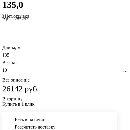
135,0
0
Нет отзывов
Арт.
2285253
Длина, м:
13
Вес, кг:
10 Пло
(основной обогрев), м2:
Все описание
15 Площ
26142 руб.
(комфортный обогрев), м2:
В корзину
17,5 Мощность, Вт:
Купить в 1 клик
2660 Т
помещения: гостиная, кухня, балкон, коридор, ванная комната,
Есть в наличии
столовая, детская
Рассчитать доставку