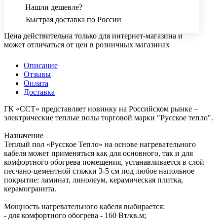
комната Спо
Нашли дешевле?
монтажа: В
Быстрая доставка по России
стяжк
Цена действительна только для интернет-магазина и
Тип покрытия: ламинат, ковролин, линолеум,паркетная доска,
может отличаться от цен в розничных магазинах
керамическая плитка,
керамогранит
Описание
Отзывы
Тип теплого пола: секция
Оплата
нагревательная Гарантия,
Доставка
лет: 50
ГК «ССТ» представляет новинку на Российском рынке –
электрические теплые полы торговой марки "Русское тепло".
Назначение
Теплый пол «Русское Тепло» на основе нагревательного
кабеля может применяться как для основного, так и для
комфортного обогрева помещения, устанавливается в слой
песчано-цементной стяжки 3-5 см под любое напольное
покрытие: ламинат, линолеум, керамическая плитка,
керамогранита.
Мощность нагревательного кабеля выбирается:
- для комфортного обогрева - 160 Вт/кв.м;