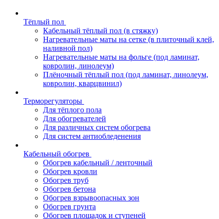
Тёплый пол
Кабельный тёплый пол (в стяжку)
Нагревательные маты на сетке (в плиточный клей,
наливной пол)
Нагревательные маты на фольге (под ламинат,
ковролин, линолеум)
Плёночный тёплый пол (под ламинат, линолеум,
ковролин, кварцвинил)
Терморегуляторы
Для тёплого пола
Для обогревателей
Для различных систем обогрева
Для систем антиобледенения
Кабельный обогрев
Обогрев кабельный / ленточный
Обогрев кровли
Обогрев труб
Обогрев бетона
Обогрев взрывоопасных зон
Обогрев грунта
Обогрев площадок и ступеней