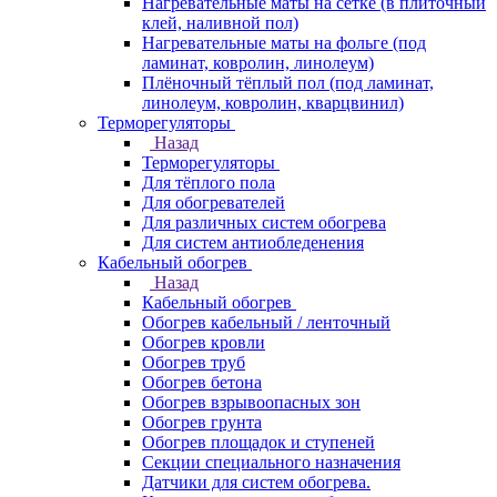
Нагревательные маты на сетке (в плиточный
клей, наливной пол)
Нагревательные маты на фольге (под
ламинат, ковролин, линолеум)
Плёночный тёплый пол (под ламинат,
линолеум, ковролин, кварцвинил)
Терморегуляторы
Назад
Терморегуляторы
Для тёплого пола
Для обогревателей
Для различных систем обогрева
Для систем антиобледенения
Кабельный обогрев
Назад
Кабельный обогрев
Обогрев кабельный / ленточный
Обогрев кровли
Обогрев труб
Обогрев бетона
Обогрев взрывоопасных зон
Обогрев грунта
Обогрев площадок и ступеней
Секции специального назначения
Датчики для систем обогрева.